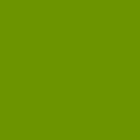
photographe animalier, Be
damier (sarcophaga carnaria
Pierre BOURGUIGNON, pho
Mouche bleue et mouche à 
la famille calliphorid
photographe animalier, Be
damier (sarcophaga carnaria
Pierre BOURGUIGNON, pho